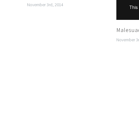
November 3rd, 2014
Malesua
November 3r