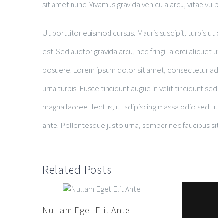
sit amet nunc. Vivamus gravida vehicula arcu, vitae vul
Ut porttitor euismod cursus. Mauris suscipit, turpis ut 
est. Sed auctor gravida arcu, nec fringilla orci aliq
posuere. Lorem ipsum dolor sit amet, consectetur adipi
urna turpis. Fusce tincidunt augue in velit tincidunt s
magna laoreet lectus, ut adipiscing massa odio sed tur
ante. Pellentesque justo urna, semper nec faucibus si
Related Posts
Nullam Eget Elit Ante