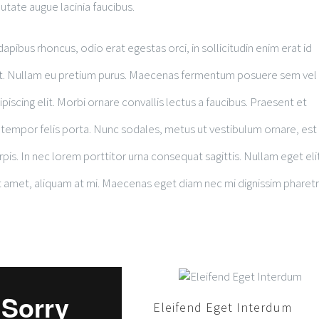
putate augue lacinia faucibus.
dapibus rhoncus, odio erat egestas orci, in sollicitudin enim erat id
uet ut. Nullam eu pretium purus. Maecenas fermentum posuere sem vel
scing elit. Morbi ornare convallis lectus a faucibus. Praesent et
ed tempor felis porta. Nunc sodales, metus ut vestibulum ornare, est
pis. In nec lorem porttitor urna consequat sagittis. Nullam eget eli
t amet, aliquam at mi. Maecenas eget diam nec mi dignissim pharetr
Eleifend Eget Interdum