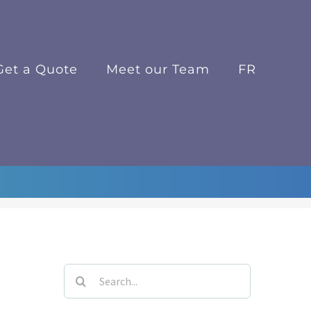
Get a Quote
Meet our Team
FR
 Sollicit
Search
for: