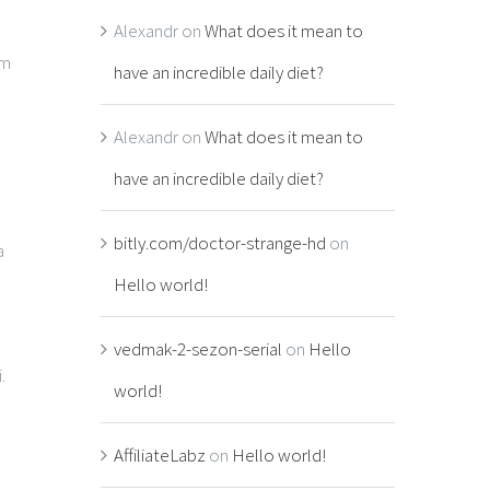
Alexandr
on
What does it mean to
um
have an incredible daily diet?
Alexandr
on
What does it mean to
have an incredible daily diet?
bitly.com/doctor-strange-hd
on
a
Hello world!
vedmak-2-sezon-serial
on
Hello
.
world!
AffiliateLabz
on
Hello world!