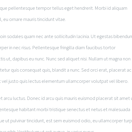
tesque pellentesque tempor tellus eget hendrerit. Morbi id aliquam
, eu ornare mauris tincidunt vitae.
oin sodales quam nec ante sollicitudin lacinia. Ut egestas bibendu
per in nec risus. Pellentesque fringilla diam faucibus tortor
tis ut, dapibus eu nunc. Nunc sed aliquet nisi. Nullam ut magna non
etur quis consequat quis, blandit a nunc. Sed orci erat, placerat ac
Ut vel justo quis lectus elementum ullamcorper volutpat vel libero.
t arcu luctus. Donec id arcu quis mauris euismod placerat sit amet 
lentesque habitant morbi tristique senectus et netus et malesuada
ue ut pulvinar tincidunt, est sem euismod odio, eu ullamcorper turp
que nibh. Vestibulum ut est augue, in varius purus.