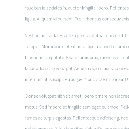
faucibus id sodales in, auctor fringilla libero. Pellen
ligula. Aliquam id dui sem. Proin rhoncus consequat nisl
Vestibulum sodales ante a purus volutpat euismod. Pr
tempor. Morbi non nibh sit amet ligula blandit ullamcor
bibendum vulputate. Etiam turpis urna, rhoncus et mat
lacus adipiscing volutpat. Aenean odio mauris, consect
interdum ut, suscipit eu augue. Nunc vitae mi tortor. 
Donec volutpat nibh sit amet libero ornare non laoree
metus. Sed imperdiet fringilla sem eget euismod. Pel
fames ac turpis egestas. Pellentesque adipiscing, neq
nisl sit amet velit. Nullam vitae nibh odio, non sceleris