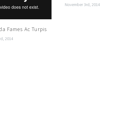
November 3rd, 2014
da Fames Ac Turpis
d, 2014