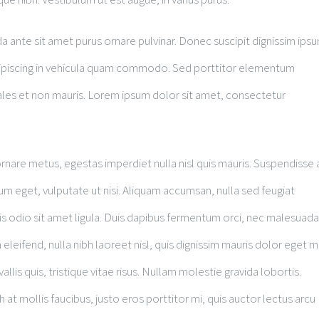
a ante sit amet purus ornare pulvinar. Donec suscipit dignissim ips
ipiscing in vehicula quam commodo. Sed porttitor elementum
les et non mauris. Lorem ipsum dolor sit amet, consectetur
rnare metus, egestas imperdiet nulla nisl quis mauris. Suspendisse 
m eget, vulputate ut nisi. Aliquam accumsan, nulla sed feugiat
rpis odio sit amet ligula. Duis dapibus fermentum orci, nec malesuada
eleifend, nulla nibh laoreet nisl, quis dignissim mauris dolor eget mi
allis quis, tristique vitae risus. Nullam molestie gravida lobortis.
ibh at mollis faucibus, justo eros porttitor mi, quis auctor lectus arcu