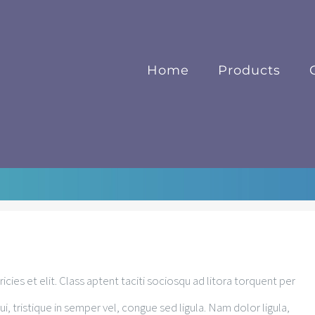
Home
Products
dales Quam Nec
icies et elit. Class aptent taciti sociosqu ad litora torquent per
, tristique in semper vel, congue sed ligula. Nam dolor ligula,